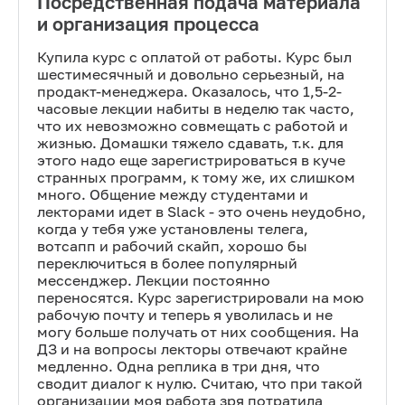
Посредственная подача материала
и организация процесса
Купила курс с оплатой от работы. Курс был
шестимесячный и довольно серьезный, на
продакт-менеджера. Оказалось, что 1,5-2-
часовые лекции набиты в неделю так часто,
что их невозможно совмещать с работой и
жизнью. Домашки тяжело сдавать, т.к. для
этого надо еще зарегистрироваться в куче
странных программ, к тому же, их слишком
много. Общение между студентами и
лекторами идет в Slack - это очень неудобно,
когда у тебя уже установлены телега,
вотсапп и рабочий скайп, хорошо бы
переключиться в более популярный
мессенджер. Лекции постоянно
переносятся. Курс зарегистрировали на мою
рабочую почту и теперь я уволилась и не
могу больше получать от них сообщения. На
ДЗ и на вопросы лекторы отвечают крайне
медленно. Одна реплика в три дня, что
сводит диалог к нулю. Считаю, что при такой
организации моя работа зря потратила