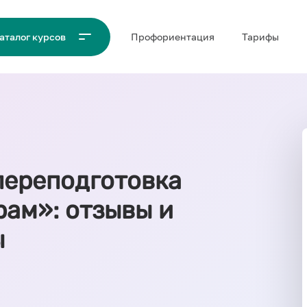
Проф‌ориентация
Тарифы
аталог курсов
переподготовка
рам»: отзывы и
ы