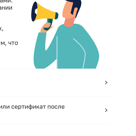
ами.
ании
х,
м, что
или сертификат после