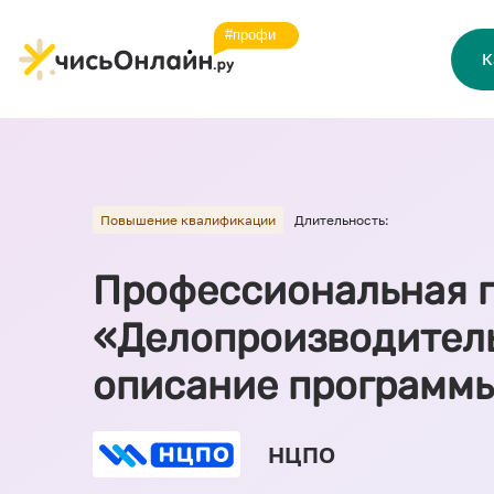
К
Повышение квалификации
Длительность:
Профессиональная 
«Делопроизводитель
описание программ
НЦПО