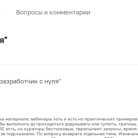
е
Вопросы и комментарии
я"
разработчик с нуля
"
ча материала: вебинары хоть и есть но практических примеров
обы выполнить дз приходиться додумывать или гуглить, тратиш
С есть, но кураторы бестолковые, пересылают запросы, время 
за подсказками. По вопросу возврата отдельная тема. Изначал