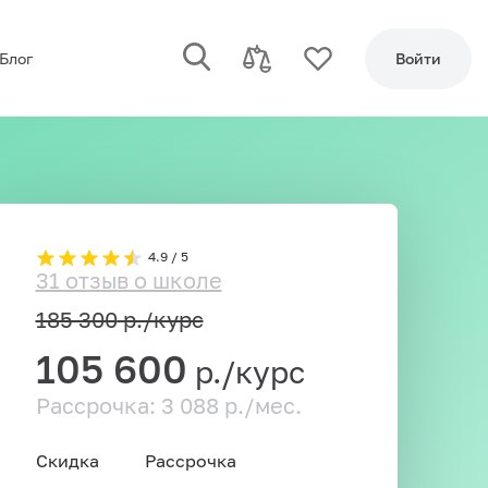
Блог
Войти
4.9 / 5
31 отзыв о школе
185 300
р./курс
105 600
р./курс
Рассрочка: 3 088 р./мес.
Скидка
Рассрочка