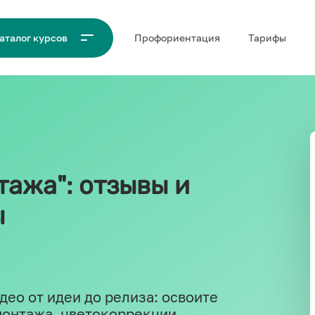
Проф‌ориентация
Тарифы
аталог курсов
тажа": отзывы и
ы
део от идеи до релиза: освоите
онтажа, цветокоррекции,