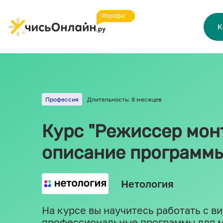
К
Профессия
Длительность: 8 месяцев
Курс "Режиссер мон
описание программ
Нетология
На курсе вы научитесь работать с ви
профессиональные программы для м