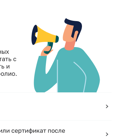
ных
тать с
ь и
фолио.
или сертификат после