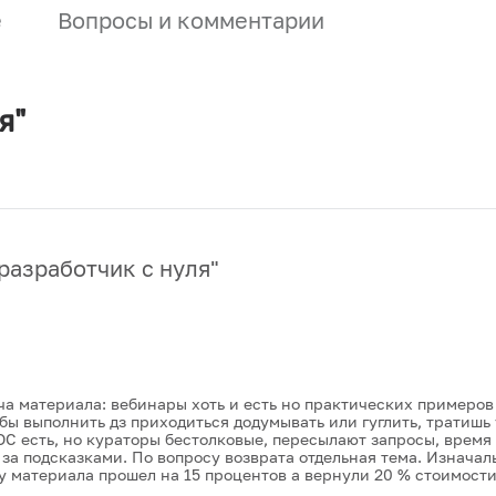
е
Вопросы и комментарии
я"
разработчик с нуля
"
ча материала: вебинары хоть и есть но практических примеров
обы выполнить дз приходиться додумывать или гуглить, тратиш
С есть, но кураторы бестолковые, пересылают запросы, время 
за подсказками. По вопросу возврата отдельная тема. Изначал
 материала прошел на 15 процентов а вернули 20 % стоимости