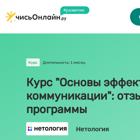
Курс
Длительность: 1 месяц
Курс "Основы эффек
коммуникации": отз
программы
Нетология