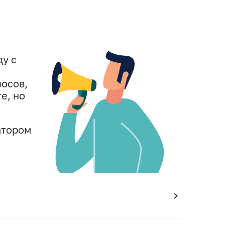
ду с
росов,
е, но
атором