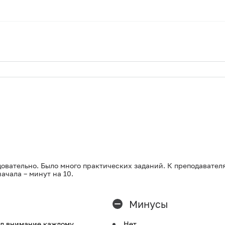
довательно. Было много практических заданий. К преподавате
ачала – минут на 10.
Минусы
ял внимание каждому
Нет.