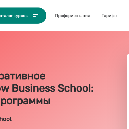
Проф‌ориентация
Тарифы
аталог курсов
ративное
w Business School:
программы
hool