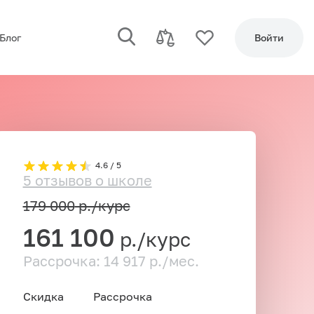
Блог
Войти
4.6 / 5
5 отзывов о школе
179 000
р./курс
161 100
р./курс
Рассрочка: 14 917 р./мес.
Скидка
Рассрочка