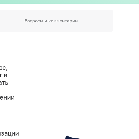
Вопросы и комментарии
рс,
т в
ать
лении
изации