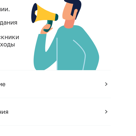
ии.
адания
скники
сходы
ие
ния