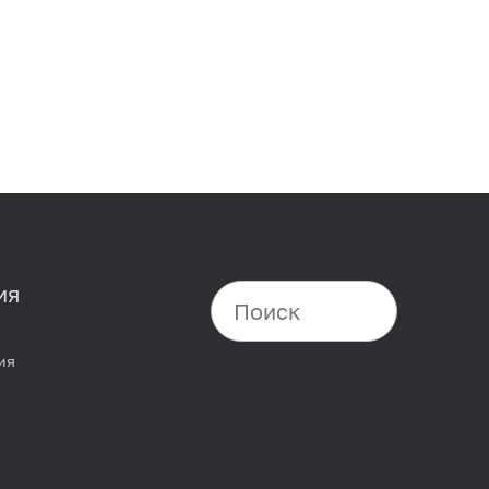
ия
ия