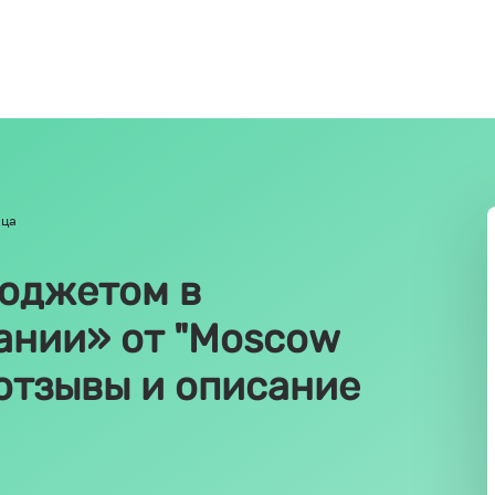
яца
юджетом в
ании» от "Moscow
 отзывы и описание