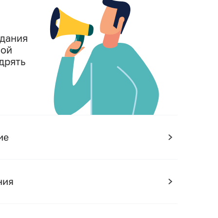
адания
ной
дрять
ие
ния