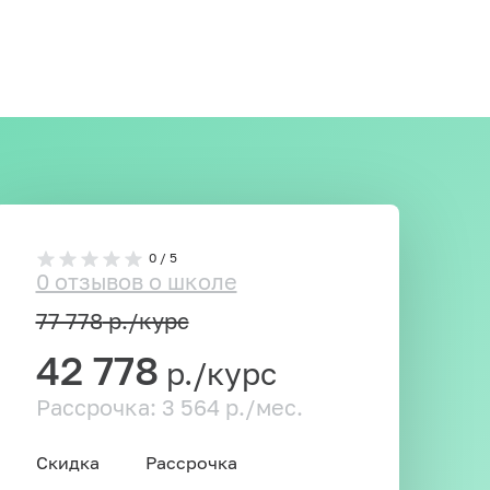
0 / 5
0 отзывов о школе
77 778
р./курс
42 778
р./курс
Рассрочка: 3 564 р./мес.
Скидка
Рассрочка