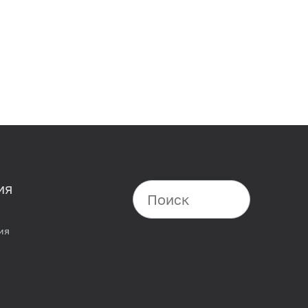
ия
ия