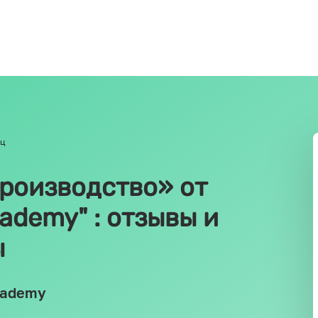
яц
роизводство» от
ademy" : отзывы и
ы
cademy