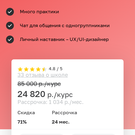
Много практики
Чат для общения с одногруппниками
Личный наставник – UX/UI-дизайнер
4.8 / 5
33 отзыва о школе
85 000
р./курс
24 820
р./курс
Рассрочка: 1 034 р./мес.
Скидка
Рассрочка
71%
24 мес.