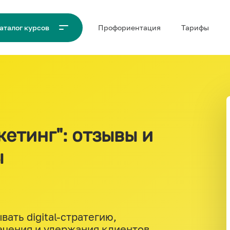
Проф‌ориентация
Тарифы
аталог курсов
етинг": отзывы и
ы
ать digital-стратегию,
чения и удержания клиентов,