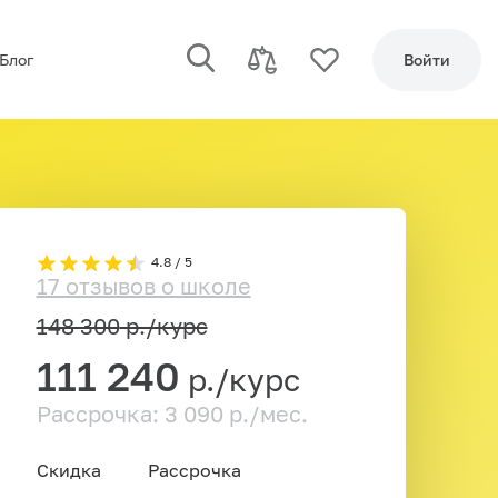
Блог
Войти
4.8 / 5
17 отзывов о школе
148 300
р./курс
111 240
р./курс
Рассрочка: 3 090 р./мес.
Скидка
Рассрочка