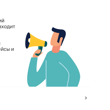
ий
входит
й
ейсы и