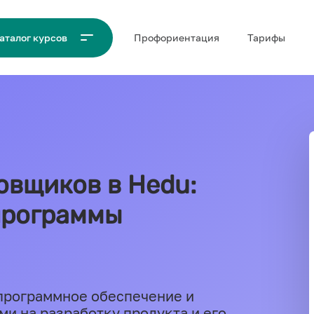
Проф‌ориентация
Тарифы
аталог курсов
овщиков в Hedu:
программы
 программное обеспечение и
ми на разработку продукта и его