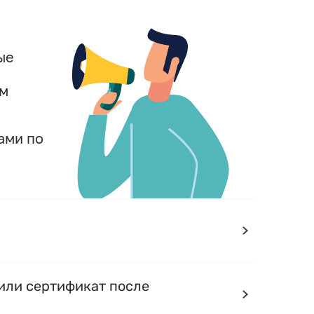
ые
ом
ами по
или сертификат после