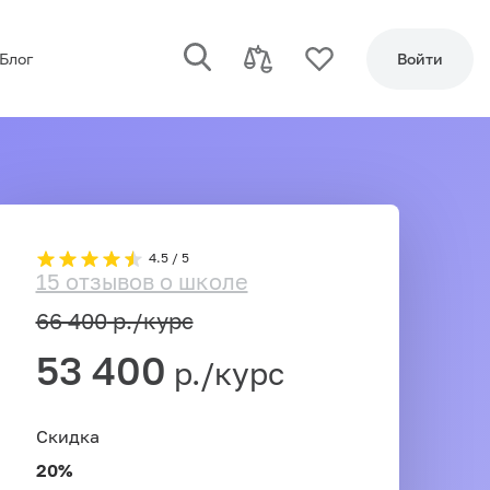
Блог
Войти
4.5 / 5
15 отзывов о школе
66 400
р./курс
53 400
р./курс
Скидка
20%