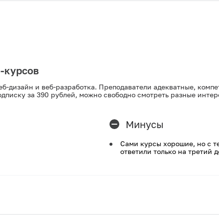
н-курсов
еб-дизайн и веб-разработка. Преподаватели адекватные, комп
одписку за 390 рублей, можно свободно смотреть разные инте
Минусы
Сами курсы хорошие, но с т
ответили только на третий д