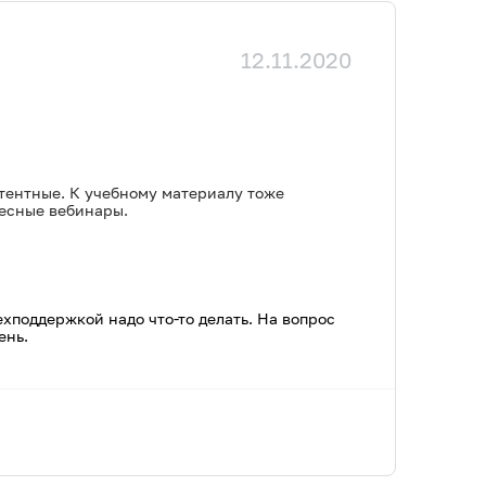
12.11.2020
етентные. К учебному материалу тоже
ресные вебинары.
ехподдержкой надо что-то делать. На вопрос
ень.