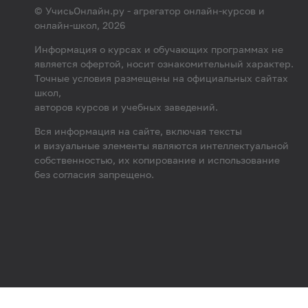
© УчисьОнлайн.ру - агрегатор онлайн-курсов и
онлайн-школ, 2026
Информация о курсах и обучающих программах не
является офертой, носит ознакомительный характер.
Точные условия размещены на официальных сайтах
школ,
авторов курсов и учебных заведений.
Вся информация на сайте, включая тексты
и визуальные элементы являются интеллектуальной
собственностью, их копирование и использование
без согласия запрещено.