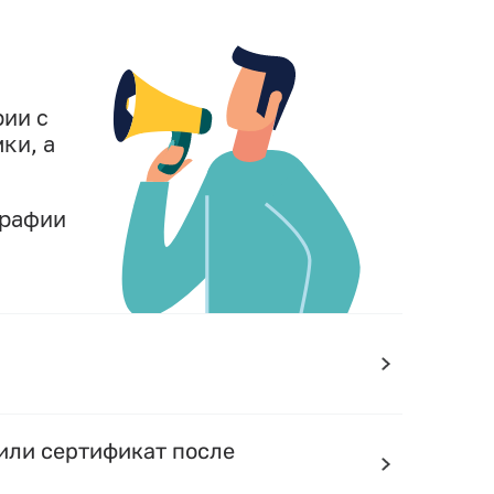
рии с
ки, а
графии
или сертификат после