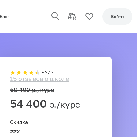
Блог
Войти
4.5 / 5
15 отзывов о школе
69 400
р./курс
54 400
р./курс
Скидка
22%