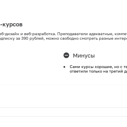
н-курсов
еб-дизайн и веб-разработка. Преподаватели адекватные, комп
одписку за 390 рублей, можно свободно смотреть разные инте
Минусы
Сами курсы хорошие, но с т
ответили только на третий д