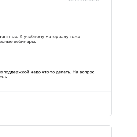
етентные. К учебному материалу тоже
ресные вебинары.
ехподдержкой надо что-то делать. На вопрос
ень.