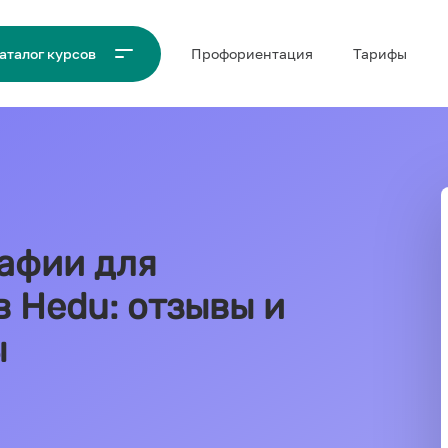
Проф‌ориентация
Тарифы
аталог курсов
афии для
в Hedu: отзывы и
ы