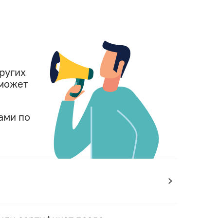
других
оможет
ами по