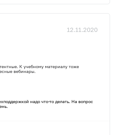
12.11.2020
етентные. К учебному материалу тоже
ресные вебинары.
ехподдержкой надо что-то делать. На вопрос
ень.