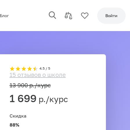
Блог
Войти
4.5 / 5
15 отзывов о школе
13 900
р./курс
1 699
р./курс
Скидка
88%