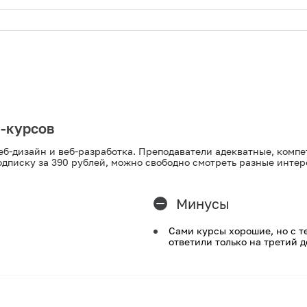
н-курсов
еб-дизайн и веб-разработка. Преподаватели адекватные, комп
одписку за 390 рублей, можно свободно смотреть разные инте
Минусы
Сами курсы хорошие, но с т
ответили только на третий д