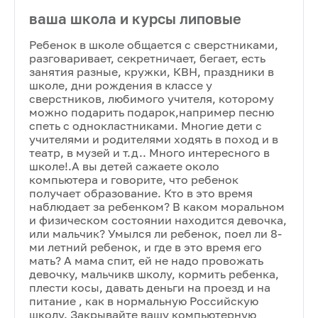
ваша школа и курсы липовые
Ребенок в школе общается с сверстниками,
разговаривает, секретничает, бегает, есть
занятия разные, кружки, КВН, праздники в
школе, дни рождения в классе у
сверстников, любимого учителя, которому
можно подарить подарок,например песню
спеть с однокластниками. Многие дети с
учителями и родителями ходять в поход и в
театр, в музей и т.д.. Много интересного в
школе!.А вы детей сажаете около
компьютера и говорите, что ребенок
получает образование. Кто в это время
наблюдает за ребенком? В каком моральном
и физическом состоянии находится девочка,
или мальчик? Умылся ли ребенок, поел ли 8-
ми летний ребенок, и где в это время его
мать? А мама спит, ей не надо провожать
девочку, мальчикв школу, кормить ребенка,
плести косы, давать деньги на проезд и на
питание , как в нормальную Российскую
школу. Закрывайте вашу компьютерную