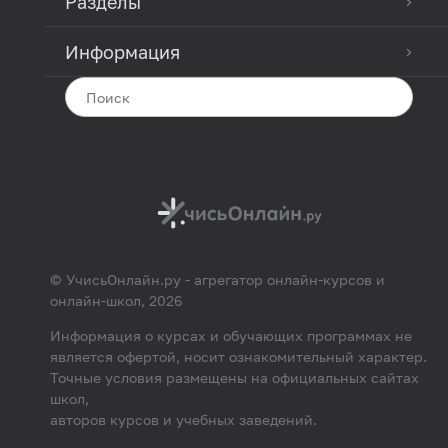
Разделы
Информация
© УчисьОнлайн.ру - агрегатор онлайн-курсов и
онлайн-школ, 2026
Информация о курсах и обучающих программах не
является офертой, носит ознакомительный характер.
Точные условия размещены на официальных сайтах
школ,
авторов курсов и учебных заведений.