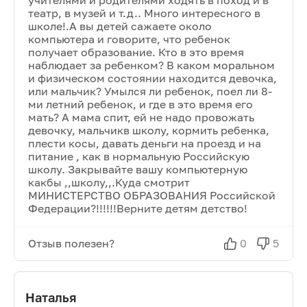
учителями и родителями ходять в поход и в
театр, в музей и т.д.. Много интересного в
школе!.А вы детей сажаете около
компьютера и говорите, что ребенок
получает образование. Кто в это время
наблюдает за ребенком? В каком моральном
и физическом состоянии находится девочка,
или мальчик? Умылся ли ребенок, поел ли 8-
ми летний ребенок, и где в это время его
мать? А мама спит, ей не надо провожать
девочку, мальчикв школу, кормить ребенка,
плести косы, давать деньги на проезд и на
питание , как в нормальную Российскую
школу. Закрывайте вашу компьютерную
какбы ,,школу,,.Куда смотрит
МИНИСТЕРСТВО ОБРАЗОВАНИЯ Российской
Федерации?!!!!!!Верните детям детство!
Отзыв полезен?
0
5
Наталья