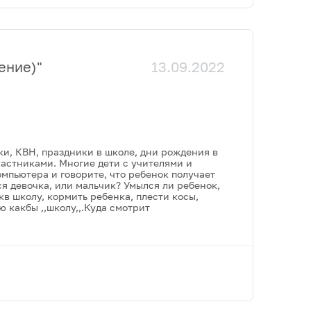
ение)
"
13.09.2022
ки, КВН, праздники в школе, дни рождения в
ластниками. Многие дети с учителями и
компьютера и говорите, что ребенок получает
я девочка, или мальчик? Умылся ли ребенок,
икв школу, кормить ребенка, плести косы,
 какбы ,,школу,,.Куда смотрит