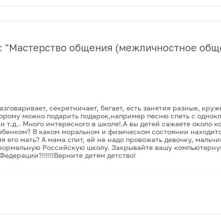
 "
Мастерство общения (межличностное общ
зговаривает, секретничает, бегает, есть занятия разные, круж
торому можно подарить подарок,например песню спеть с однок
 и т.д.. Много интересного в школе!.А вы детей сажаете около 
ребенком? В каком моральном и физическом состоянии находитс
мя его мать? А мама спит, ей не надо провожать девочку, мальч
 в нормальную Российскую школу. Закрывайте вашу компьютерную
рации?!!!!!!Верните детям детство!