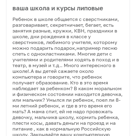
ваша школа и курсы липовые
Ребенок в школе общается с сверстниками,
разговаривает, секретничает, бегает, есть
занятия разные, кружки, КВН, праздники в
школе, дни рождения в классе у
сверстников, любимого учителя, которому
можно подарить подарок,например песню
спеть с однокластниками. Многие дети с
учителями и родителями ходять в поход и в
театр, в музей и т.д.. Много интересного в
школе!.А вы детей сажаете около
компьютера и говорите, что ребенок
получает образование. Кто в это время
наблюдает за ребенком? В каком моральном
и физическом состоянии находится девочка,
или мальчик? Умылся ли ребенок, поел ли 8-
ми летний ребенок, и где в это время его
мать? А мама спит, ей не надо провожать
девочку, мальчикв школу, кормить ребенка,
плести косы, давать деньги на проезд и на
питание , как в нормальную Российскую
школу. Закрывайте вашу компьютерную