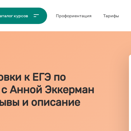
Проф‌ориентация
Тарифы
аталог курсов
вки к ЕГЭ по
 с Анной Эккерман
тзывы и описание