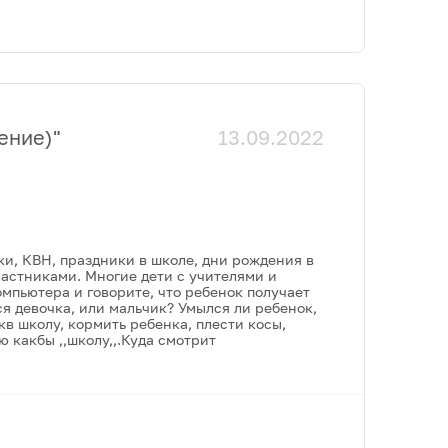
ение)
"
13.09.2022
ки, КВН, праздники в школе, дни рождения в
ластниками. Многие дети с учителями и
компьютера и говорите, что ребенок получает
я девочка, или мальчик? Умылся ли ребенок,
икв школу, кормить ребенка, плести косы,
 какбы ,,школу,,.Куда смотрит