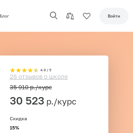
Блог
Войти
4.9 / 5
26 отзывов о школе
35 910
р./курс
30 523
р./курс
Скидка
15%