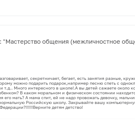
 "
Мастерство общения (межличностное общ
зговаривает, секретничает, бегает, есть занятия разные, круж
торому можно подарить подарок,например песню спеть с однок
 и т.д.. Много интересного в школе!.А вы детей сажаете около 
ребенком? В каком моральном и физическом состоянии находитс
мя его мать? А мама спит, ей не надо провожать девочку, мальч
 в нормальную Российскую школу. Закрывайте вашу компьютерную
рации?!!!!!!Верните детям детство!