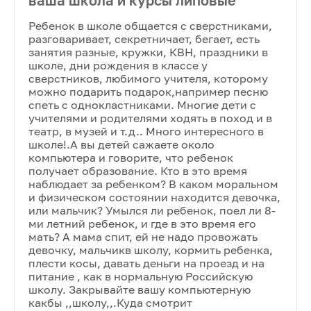
ваша школа и курсы липовые
Ребенок в школе общается с сверстниками,
разговаривает, секретничает, бегает, есть
занятия разные, кружки, КВН, праздники в
школе, дни рождения в классе у
сверстников, любимого учителя, которому
можно подарить подарок,например песню
спеть с однокластниками. Многие дети с
учителями и родителями ходять в поход и в
театр, в музей и т.д.. Много интересного в
школе!.А вы детей сажаете около
компьютера и говорите, что ребенок
получает образование. Кто в это время
наблюдает за ребенком? В каком моральном
и физическом состоянии находится девочка,
или мальчик? Умылся ли ребенок, поел ли 8-
ми летний ребенок, и где в это время его
мать? А мама спит, ей не надо провожать
девочку, мальчикв школу, кормить ребенка,
плести косы, давать деньги на проезд и на
питание , как в нормальную Российскую
школу. Закрывайте вашу компьютерную
какбы ,,школу,,.Куда смотрит