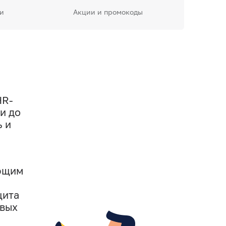
и
Акции и промокоды
HR-
и до
ь и
ующим
щита
овых