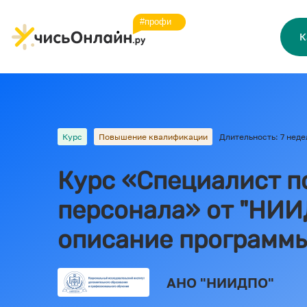
К
Курс
Повышение квалификации
Длительность: 7 неде
Курс «Специалист п
персонала» от "НИИД
описание программ
АНО "НИИДПО"