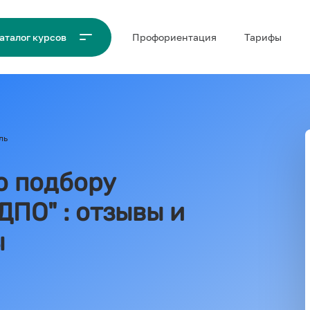
Проф‌ориентация
Тарифы
аталог курсов
ль
о подбору
ПО" : отзывы и
ы