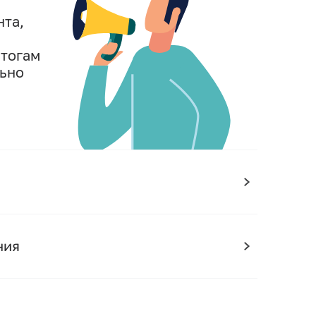
нта,
итогам
льно
,
ния