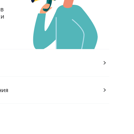
 в
ки
ния