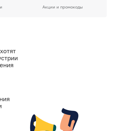
и
Акции и промокоды
хотят
устрии
дения
ния
и