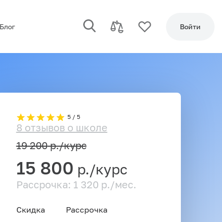
Блог
Войти
5 / 5
8 отзывов о школе
19 200
р./курс
15 800
р./курс
Рассрочка: 1 320 р./мес.
Скидка
Рассрочка