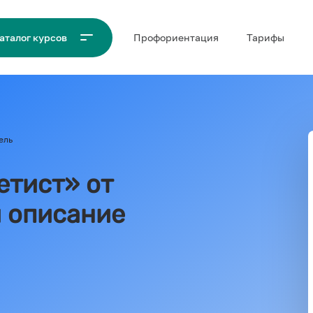
Проф‌ориентация
Тарифы
аталог курсов
ель
етист» от
и описание