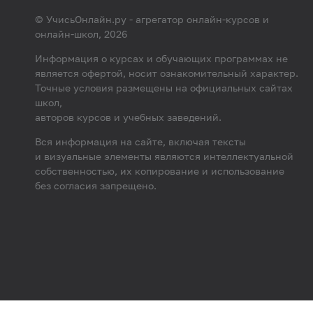
© УчисьОнлайн.ру - агрегатор онлайн-курсов и
онлайн-школ, 2026
Информация о курсах и обучающих программах не
является офертой, носит ознакомительный характер.
Точные условия размещены на официальных сайтах
школ,
авторов курсов и учебных заведений.
Вся информация на сайте, включая тексты
и визуальные элементы являются интеллектуальной
собственностью, их копирование и использование
без согласия запрещено.