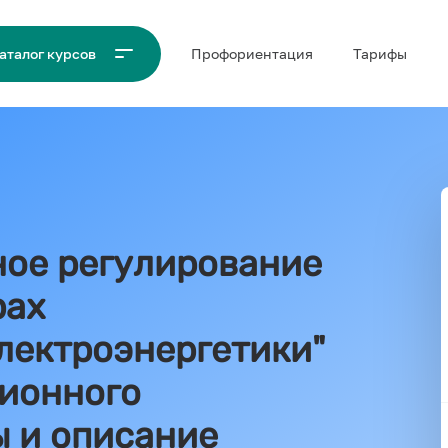
Проф‌ориентация
Тарифы
аталог курсов
ное регулирование
рах
лектроэнергетики"
ионного
ы и описание