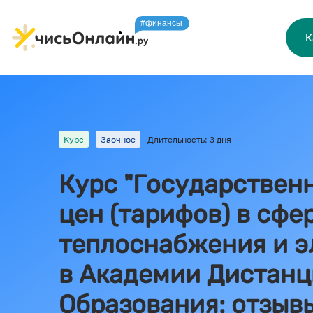
К
Курс
Заочное
Длительность: 3 дня
Курс "Государствен
цен (тарифов) в сфе
теплоснабжения и э
в Академии Дистанц
Образования: отзыв