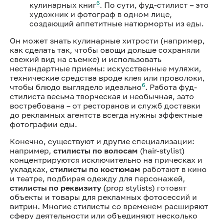
6
кулинарных книг
. По сути, фуд-стилист – это
художник и фотограф в одном лице,
создающий аппетитные натюрморты из еды.
Он может знать кулинарные хитрости (например,
как сделать так, чтобы овощи дольше сохраняли
свежий вид на съемке) и использовать
нестандартные приемы: искусственные муляжи,
технические средства вроде клея или проволоки,
6
чтобы блюдо выглядело идеально
. Работа фуд-
стилиста весьма творческая и необычная, зато
востребована – от ресторанов и служб доставки
до рекламных агентств всегда нужны эффектные
фотографии еды.
Конечно, существуют и другие специализации:
например,
стилисты по волосам
(hair-stylist)
концентрируются исключительно на прическах и
укладках,
стилисты по костюмам
работают в кино
и театре, подбирая одежду для персонажей,
стилисты по реквизиту
(prop stylists) готовят
объекты и товары для рекламных фотосессий и
витрин. Многие стилисты со временем расширяют
сферу деятельности или объединяют несколько