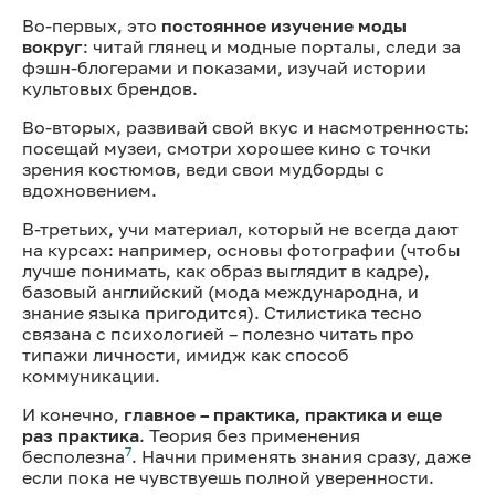
Во-первых, это
постоянное изучение моды
вокруг
: читай глянец и модные порталы, следи за
фэшн-блогерами и показами, изучай истории
культовых брендов.
Во-вторых, развивай свой вкус и насмотренность:
посещай музеи, смотри хорошее кино с точки
зрения костюмов, веди свои мудборды с
вдохновением.
В-третьих, учи материал, который не всегда дают
на курсах: например, основы фотографии (чтобы
лучше понимать, как образ выглядит в кадре),
базовый английский (мода международна, и
знание языка пригодится). Стилистика тесно
связана с психологией – полезно читать про
типажи личности, имидж как способ
коммуникации.
И конечно,
главное – практика, практика и еще
раз практика
. Теория без применения
7
бесполезна
. Начни применять знания сразу, даже
если пока не чувствуешь полной уверенности.