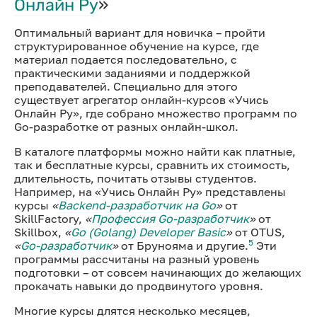
Онлайн Ру
»
Оптимальный вариант для новичка – пройти
структурированное обучение на курсе, где
материал подается последовательно, с
практическими заданиями и поддержкой
преподавателей. Специально для этого
существует агрегатор онлайн-курсов «Учись
Онлайн Ру», где собрано множество программ по
Go-разработке от разных онлайн-школ.
В каталоге платформы можно найти как платные,
так и бесплатные курсы, сравнить их стоимость,
длительность, почитать отзывы студентов.
Например, на «Учись Онлайн Ру» представлены
курсы
«
Backend-разработчик на Go
»
от
SkillFactory,
«
Профессия Go-разработчик
»
от
Skillbox,
«
Go (Golang) Developer Basic
»
от OTUS,
5
«
Go-разработчик
»
от Брунояма и другие.
Эти
программы рассчитаны на разный уровень
подготовки – от совсем начинающих до желающих
прокачать навыки до продвинутого уровня.
Многие курсы длятся несколько месяцев,