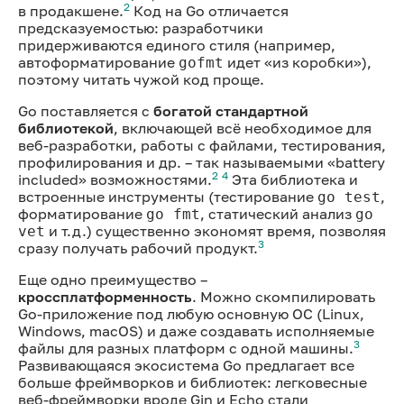
2
в продакшене.
Код на Go отличается
предсказуемостью: разработчики
придерживаются единого стиля (например,
автоформатирование
идет «из коробки»),
gofmt
поэтому читать чужой код проще.
Go поставляется с
богатой стандартной
библиотекой
, включающей всё необходимое для
веб-разработки, работы с файлами, тестирования,
профилирования и др. – так называемыми «battery
2
4
included» возможностями.
Эта библиотека и
встроенные инструменты (тестирование
,
go test
форматирование
, статический анализ
go fmt
go
и т.д.) существенно экономят время, позволяя
vet
3
сразу получать рабочий продукт.
Еще одно преимущество –
кроссплатформенность
. Можно скомпилировать
Go-приложение под любую основную ОС (Linux,
Windows, macOS) и даже создавать исполняемые
3
файлы для разных платформ с одной машины.
Развивающаяся экосистема Go предлагает все
больше фреймворков и библиотек: легковесные
веб-фреймворки вроде Gin и Echo стали