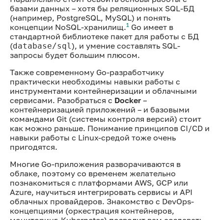
базами данных – хотя бы реляционных SQL-БД
(например, PostgreSQL, MySQL) и понять
1
концепции NoSQL-хранилищ.
Go имеет в
стандартной библиотеке пакет для работы с БД
(
), и умение составлять SQL-
database/sql
запросы будет большим плюсом.
Также современному Go-разработчику
практически необходимы навыки работы с
инструментами контейнеризации и облачными
сервисами. Разобраться с
Docker
–
контейнеризацией приложений – и базовыми
командами Git (системы контроля версий) стоит
как можно раньше. Понимание принципов CI/CD и
навыки работы с Linux-средой тоже очень
пригодятся.
Многие Go-приложения разворачиваются в
облаке, поэтому со временем желательно
познакомиться с платформами AWS, GCP или
Azure, научиться интегрировать сервисы и API
облачных провайдеров. Знакомство с DevOps-
концепциями (оркестрация контейнеров,
мониторинг, Kubernetes) позволит вам создавать