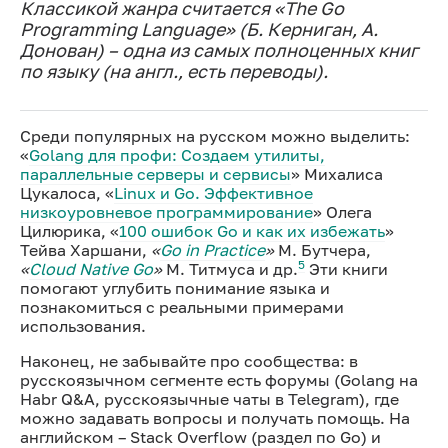
Классикой жанра считается
«The Go
Programming Language»
(Б. Керниган, А.
Донован) – одна из самых полноценных книг
по языку (на англ., есть переводы).
Среди популярных на русском можно выделить:
«
Golang для профи: Создаем утилиты,
параллельные серверы и сервисы
» Михалиса
Цукалоса, «
Linux и Go. Эффективное
низкоуровневое программирование
» Олега
Цилюрика, «
100 ошибок Go и как их избежать
»
Тейва Харшани,
«
Go in Practice
»
М. Бутчера,
5
«
Cloud Native Go
»
М. Титмуса и др.
Эти книги
помогают углубить понимание языка и
познакомиться с реальными примерами
использования.
Наконец, не забывайте про сообщества: в
русскоязычном сегменте есть форумы (Golang на
Habr Q&A, русскоязычные чаты в Telegram), где
можно задавать вопросы и получать помощь. На
английском – Stack Overflow (раздел по Go) и