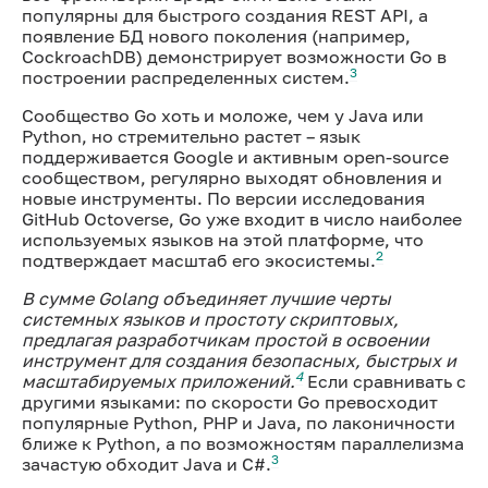
популярны для быстрого создания REST API, а
появление БД нового поколения (например,
CockroachDB) демонстрирует возможности Go в
3
построении распределенных систем.
Сообщество Go хоть и моложе, чем у Java или
Python, но стремительно растет – язык
поддерживается Google и активным open-source
сообществом, регулярно выходят обновления и
новые инструменты. По версии исследования
GitHub Octoverse, Go уже входит в число наиболее
используемых языков на этой платформе, что
2
подтверждает масштаб его экосистемы.
В сумме Golang объединяет лучшие черты
системных языков и простоту скриптовых,
предлагая разработчикам простой в освоении
инструмент для создания безопасных, быстрых и
4
масштабируемых приложений.
Если сравнивать с
другими языками: по скорости Go превосходит
популярные Python, PHP и Java, по лаконичности
ближе к Python, а по возможностям параллелизма
3
зачастую обходит Java и C#.