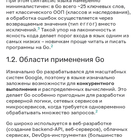
При этом синтаксис языка намеренно
минималистичен: в Go всего ~25 ключевых слов,
нет классического ООП (классов и наследования),
а обработка ошибок осуществляется через
возвращаемые значения (тип
) вместо
error
3
исключений.
Такой упор на лаконичность и
ясность кода делает порог входа в язык одним из
самых низких – новичкам проще читать и писать
2
программы на Go.
1.2. Области применения Go
Изначально Go разрабатывался для масштабных
систем Google, поэтому в языке изначально
заложены возможности для
конкурентного
выполнения
и распределенных вычислений. Это
делает Go особенно пригодным для разработки
серверной логики, сетевых сервисов и
микросервисов, когда требуется одновременно
2
обрабатывать множество запросов.
Go широко используется в веб-разработке
(создание backend-API, веб-серверов), облачных
сервисах, DevOps-инструментах (большинство