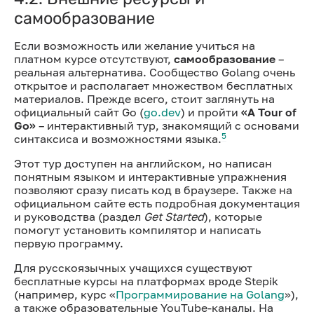
самообразование
Если возможность или желание учиться на
платном курсе отсутствуют,
самообразование
–
реальная альтернатива. Сообщество Golang очень
открытое и располагает множеством бесплатных
материалов. Прежде всего, стоит заглянуть на
официальный сайт Go (
go.dev
) и пройти
«A Tour of
Go»
– интерактивный тур, знакомящий с основами
5
синтаксиса и возможностями языка.
Этот тур доступен на английском, но написан
понятным языком и интерактивные упражнения
позволяют сразу писать код в браузере. Также на
официальном сайте есть подробная документация
и руководства (раздел
Get Started
), которые
помогут установить компилятор и написать
первую программу.
Для русскоязычных учащихся существуют
бесплатные курсы на платформах вроде Stepik
(например, курс «
Программирование на Golang
»),
а также образовательные YouTube-каналы. На