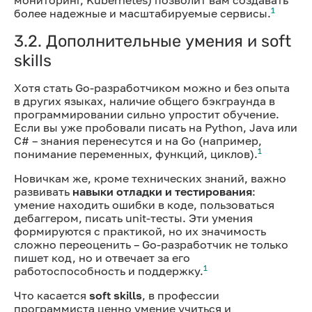
1
более надежные и масштабируемые сервисы.
3.2. Дополнительные умения и soft
skills
Хотя стать Go-разработчиком можно и без опыта
в других языках, наличие общего бэкграунда в
программировании сильно упростит обучение.
Если вы уже пробовали писать на Python, Java или
C# – знания перенесутся и на Go (например,
1
понимание переменных, функций, циклов).
Новичкам же, кроме технических знаний, важно
развивать
навыки отладки и тестирования
:
умение находить ошибки в коде, пользоваться
дебаггером, писать unit-тесты. Эти умения
формируются с практикой, но их значимость
сложно переоценить – Go-разработчик не только
пишет код, но и отвечает за его
1
работоспособность и поддержку.
Что касается
soft skills
, в профессии
программиста ценно умение учиться и