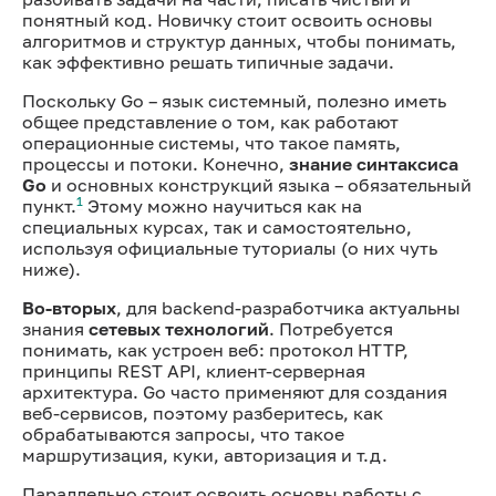
понятный код. Новичку стоит освоить основы
алгоритмов и структур данных, чтобы понимать,
как эффективно решать типичные задачи.
Поскольку Go – язык системный, полезно иметь
общее представление о том, как работают
операционные системы, что такое память,
процессы и потоки. Конечно,
знание синтаксиса
Go
и основных конструкций языка – обязательный
1
пункт.
Этому можно научиться как на
специальных курсах, так и самостоятельно,
используя официальные туториалы (о них чуть
ниже).
Во-вторых
, для backend-разработчика актуальны
знания
сетевых технологий
. Потребуется
понимать, как устроен веб: протокол HTTP,
принципы REST API, клиент-серверная
архитектура. Go часто применяют для создания
веб-сервисов, поэтому разберитесь, как
обрабатываются запросы, что такое
маршрутизация, куки, авторизация и т.д.
Параллельно стоит освоить основы работы с