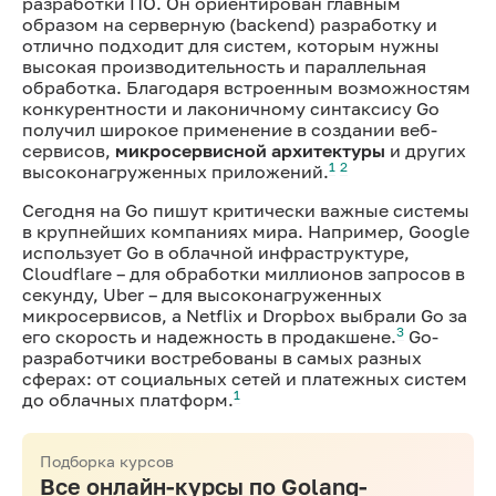
разработки ПО. Он ориентирован главным
образом на серверную (backend) разработку и
отлично подходит для систем, которым нужны
высокая производительность и параллельная
обработка. Благодаря встроенным возможностям
конкурентности и лаконичному синтаксису Go
получил широкое применение в создании веб-
сервисов,
микросервисной архитектуры
и других
1
2
высоконагруженных приложений.
Сегодня на Go пишут критически важные системы
в крупнейших компаниях мира. Например, Google
использует Go в облачной инфраструктуре,
Cloudflare – для обработки миллионов запросов в
секунду, Uber – для высоконагруженных
микросервисов, а Netflix и Dropbox выбрали Go за
3
его скорость и надежность в продакшене.
Go-
разработчики востребованы в самых разных
сферах: от социальных сетей и платежных систем
1
до облачных платформ.
Подборка курсов
Все онлайн-курсы по Golang-