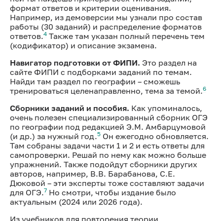
формат ответов и критерии оценивания.
Например, из демоверсии мы узнали про состав
работы (30 заданий) и распределение форматов
4
ответов.
Также там указан полный перечень тем
(кодификатор) и описание экзамена.
Навигатор подготовки от ФИПИ.
Это раздел на
сайте ФИПИ с подборками заданий по темам.
Найди там раздел по географии – сможешь
6
тренироваться целенаправленно, тема за темой.
Сборники заданий и пособия.
Как упоминалось,
очень полезен специализированный сборник ОГЭ
по географии под редакцией Э.М. Амбарцумовой
5
(и др.) за нужный год.
Он ежегодно обновляется.
Там собраны задачи части 1 и 2 и есть ответы для
самопроверки. Решай по нему как можно больше
упражнений. Также подойдут сборники других
авторов, например, В.В. Барабанова, С.E.
Дюковой – эти эксперты тоже составляют задачи
7
для ОГЭ.
Но смотри, чтобы издание было
актуальным (2024 или 2026 года).
Из учебников для повторения теории