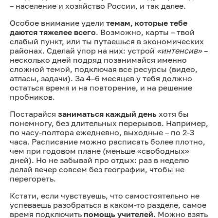
– население и хозяйство России, и так далее.
Особое внимание удели
темам, которые тебе
даются тяжелее всего
. Возможно, карты – твой
слабый пункт, или ты путаешься в экономических
районах. Сделай упор на них: устрой
«интенсив»
–
несколько дней подряд позанимайся именно
сложной темой, подключая все ресурсы (видео,
атласы, задачи). За 4–6 месяцев у тебя должно
остаться время и на повторение, и на решение
пробников.
Постарайся
заниматься каждый день
хотя бы
понемногу, без длительных перерывов. Например,
по часу-полтора ежедневно, выходные – по 2-3
часа. Расписание можно расписать более плотно,
чем при годовом плане (меньше «свободных»
дней). Но не забывай про отдых: раз в неделю
делай вечер совсем без географии, чтобы не
перегореть.
Кстати, если чувствуешь, что самостоятельно не
успеваешь разобраться в каком-то разделе, самое
время подключить
помощь учителей
. Можно взять