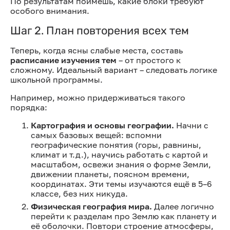
По результатам поймёшь, какие блоки требуют
особого внимания.
Шаг 2. План повторения всех тем
Теперь, когда ясны слабые места, составь
расписание изучения тем
– от простого к
сложному. Идеальный вариант – следовать логике
школьной программы.
Например, можно придерживаться такого
порядка:
Картография и основы географии.
Начни с
самых базовых вещей: вспомни
географические понятия (горы, равнины,
климат и т.д.), научись работать с картой и
масштабом, освежи знания о форме Земли,
движении планеты, поясном времени,
координатах. Эти темы изучаются ещё в 5–6
классе, без них никуда.
Физическая география мира.
Далее логично
перейти к разделам про Землю как планету и
её оболочки. Повтори строение атмосферы,