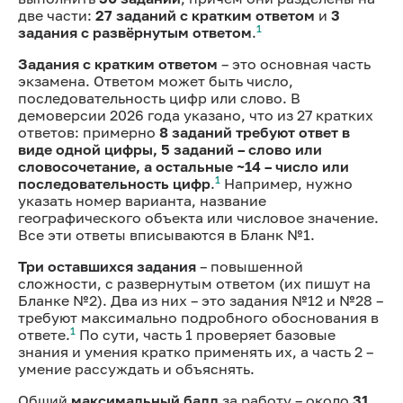
две части:
27 заданий с кратким ответом
и
3
1
задания с развёрнутым ответом
.
Задания с кратким ответом
– это основная часть
экзамена. Ответом может быть число,
последовательность цифр или слово. В
демоверсии 2026 года указано, что из 27 кратких
ответов: примерно
8 заданий требуют ответ в
виде одной цифры, 5 заданий – слово или
словосочетание, а остальные ~14 – число или
1
последовательность цифр
.
Например, нужно
указать номер варианта, название
географического объекта или числовое значение.
Все эти ответы вписываются в Бланк №1.
Три оставшихся задания
– повышенной
сложности, с развернутым ответом (их пишут на
Бланке №2). Два из них – это задания №12 и №28 –
требуют максимально подробного обоснования в
1
ответе.
По сути, часть 1 проверяет базовые
знания и умения кратко применять их, а часть 2 –
умение рассуждать и объяснять.
Общий
максимальный балл
за работу – около
31