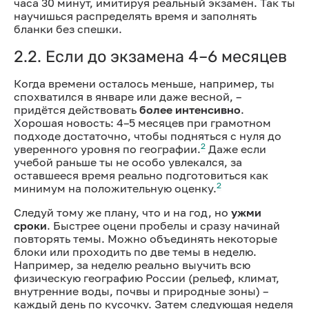
часа 30 минут, имитируя реальный экзамен. Так ты
научишься распределять время и заполнять
бланки без спешки.
2.2. Если до экзамена 4–6 месяцев
Когда времени осталось меньше, например, ты
спохватился в январе или даже весной, –
придётся действовать
более интенсивно
.
Хорошая новость: 4–5 месяцев при грамотном
подходе достаточно, чтобы подняться с нуля до
2
уверенного уровня по географии.
Даже если
учебой раньше ты не особо увлекался, за
оставшееся время реально подготовиться как
2
минимум на положительную оценку.
Следуй тому же плану, что и на год, но
ужми
сроки
. Быстрее оцени пробелы и сразу начинай
повторять темы. Можно объединять некоторые
блоки или проходить по две темы в неделю.
Например, за неделю реально выучить всю
физическую географию России (рельеф, климат,
внутренние воды, почвы и природные зоны) –
каждый день по кусочку. Затем следующая неделя