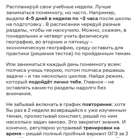
Распланируй свои учебные недели. Лучше
заниматься понемногу, но часто. Например,
выдели
4–5 дней в неделю по ~2 часа
после школы
на подготовку . В расписании чередуй разные
разделы, чтобы не наскучило. Можно, скажем, в
понедельник и четверг учить физическую
географию, во вторник и пятницу –
экономическую географию, среду оставить для
практики (решения тестов) по пройденным темам.
Или заниматься каждый день понемногу всем:
полчаса учишь теорию, потом полчаса решаешь
задачи – и так несколько циклов. Найди режим,
который
подойдёт лично тебе
. Главное – не
оставлять какие-то разделы надолго без
внимания.
Не забывай включать в график
повторение
: хотя
бы раз в 2 недели возвращайся к уже изученным
темам, пролистывай конспект, решай по ним
несколько задач заново. Это закрепит знания. И
конечно, регулярно устраивай
тренировки на
время
– решай полный пробный вариант ОГЭ за 2