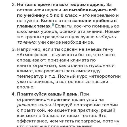
Не трать время на всю теорию подряд.
За
оставшиеся недели
не пытайся выучить всё
по учебнику с 5 по 9 класс
– это нереально и
не нужно. Вместо этого
заполни пробелы в
5
главных темах
.
Если ты кое-что помнишь со
школьных уроков, освежи эти знания. Новые
же крупные разделы с нуля лучше
выбирать
точечно
: учи самое необходимое.
Например, если ты совсем не знаешь тему
«Атмосфера» – выучи хотя бы то, что часто
спрашивают: признаки климата по
климатограммам, как отличить муссонный
климат, как рассчитывать амплитуду
температур и т.д. Полный курс метеорологии
уже не осилишь, а вот основные навыки –
вполне.
Практикуйся каждый день.
При
ограниченном времени делай упор на
решение задач
. Чередуй повторение теории
с практикой, но акцент на практику: решай
как можно больше типовых тестов. Это
эффективнее, чем читать параграфы, потому
что сразу учит применять знания.