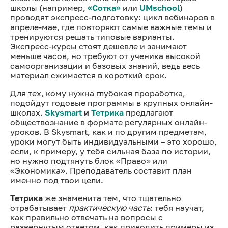
школы (например,
«Сотка»
или
UMschool
)
проводят экспресс-подготовку: цикл вебинаров в
апреле-мае, где повторяют самые важные темы и
тренируются решать типовые варианты.
Экспресс-курсы стоят дешевле и занимают
меньше часов, но требуют от ученика высокой
самоорганизации и базовых знаний, ведь весь
материал сжимается в короткий срок.
Для тех, кому нужна глубокая проработка,
подойдут годовые программы в крупных онлайн-
школах.
Skysmart
и
Тетрика
предлагают
обществознание в формате регулярных онлайн-
уроков. В Skysmart, как и по другим предметам,
уроки могут быть индивидуальными – это хорошо,
если, к примеру, у тебя сильная база по истории,
но нужно подтянуть блок «Право» или
«Экономика». Преподаватель составит план
именно под твои цели.
Тетрика
же знаменита тем, что тщательно
отрабатывает
практическую часть
: тебя научат,
как правильно отвечать на вопросы с
развернутым ответом, как приводить примеры из