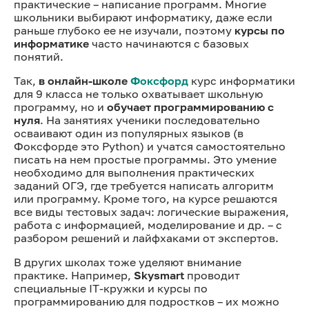
практические – написание программ. Многие
школьники выбирают информатику, даже если
раньше глубоко ее не изучали, поэтому
курсы по
информатике
часто начинаются с базовых
понятий.
Так,
в онлайн-школе
Фоксфорд
курс информатики
для 9 класса не только охватывает школьную
программу, но и
обучает программированию с
нуля
. На занятиях ученики последовательно
осваивают один из популярных языков (в
Фоксфорде это Python) и учатся самостоятельно
писать на нем простые программы. Это умение
необходимо для выполнения практических
заданий ОГЭ, где требуется написать алгоритм
или программу. Кроме того, на курсе решаются
все виды тестовых задач: логические выражения,
работа с информацией, моделирование и др. – с
разбором решений и лайфхаками от экспертов.
В других школах тоже уделяют внимание
практике. Например,
Skysmart
проводит
специальные IT-кружки и курсы по
программированию для подростков – их можно