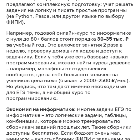
предлагают комплексную подготовку: учат решать
задания на логику и писать простые программы
(на Python, Pascal или другом языке по выбору
ФИПИ).
Например, годовой онлайн-курс по информатике
с нуля до 80+ баллов стоит порядка
30–35 тыс. ₽
за
учебный год. Это включает занятия 2 раза в
неделю, проверку домашних кодов и доступ к
задачнику. Если у тебя уже есть базовые навыки
программирования, можно найти курсы дешевле
– например, марафоны от студенческих
сообществ, где за счёт большого количества
учеников цена ниже (бывает и 2000–2500 ₽/мес).
Но убедись, что там дают именно необходимые
для ЕГЭ темы, а не общий курс по
программированию.
Экономия на информатике
: многие задачи ЕГЭ по
информатике – это логические задачи, таблицы,
комбинации, которые можно тренировать по
сборникам заданий прошлых лет. Такие сборники
доступны бесплатно. Если бюджет очень мал,
минимум – купить сборник ФИПИ с заданиями за