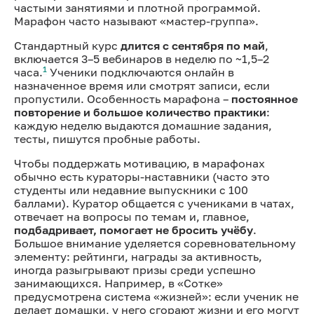
частыми занятиями и плотной программой.
Марафон часто называют «мастер-группа».
Стандартный курс
длится с сентября по май
,
включается 3–5 вебинаров в неделю по ~1,5–2
1
часа.
Ученики подключаются онлайн в
назначенное время или смотрят записи, если
пропустили. Особенность марафона –
постоянное
повторение и большое количество практики
:
каждую неделю выдаются домашние задания,
тесты, пишутся пробные работы.
Чтобы поддержать мотивацию, в марафонах
обычно есть кураторы-наставники (часто это
студенты или недавние выпускники с 100
баллами). Куратор общается с учениками в чатах,
отвечает на вопросы по темам и, главное,
подбадривает, помогает не бросить учёбу
.
Большое внимание уделяется соревновательному
элементу: рейтинги, награды за активность,
иногда разыгрывают призы среди успешно
занимающихся. Например, в «Сотке»
предусмотрена система «жизней»: если ученик не
делает домашки, у него сгорают жизни и его могут